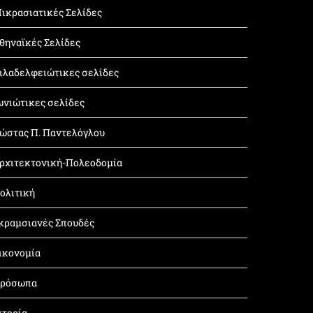
ικρασιατικές Σελίδες
θηναϊκές Σελίδες
ιλαδελφειώτικες σελίδες
ωνιώτικες σελίδες
ώστας Π. Παντελόγλου
ρχιτεκτονική-Πολεοδομία
ολιτική
κραμσιανές Σπουδές
ικονομία
ρόσωπα
στορία