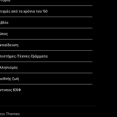
τιγμές από τα χρόνια του ’60
ιβλίο
ύπος
κπαίδευση
πιστήμες-Τέχνες-Γράμματα
λληνισμός
ιεθνής ζωή
ντυπος ΚΝΦ
ess Themes