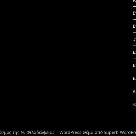
Σ
Β
Τ
Ε
Ε
Ε
Δ
Έ
όσμος της Ν. Φιλαδέλφειας
| WordPress Θέμα από
Superb WordPr