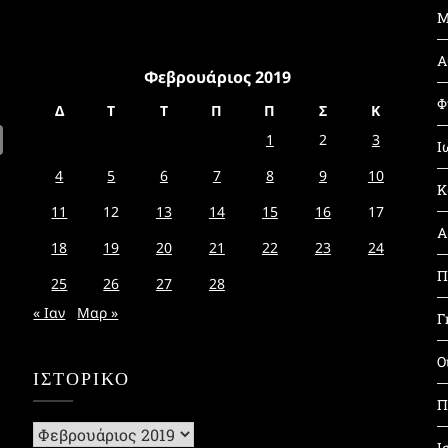
Μ
Α
Φεβρουάριος 2019
Φ
Δ
Τ
Τ
Π
Π
Σ
Κ
1
2
3
Ι
4
5
6
7
8
9
10
Κ
11
12
13
14
15
16
17
Α
18
19
20
21
22
23
24
Π
25
26
27
28
« Ιαν
Μαρ »
Γ
Ο
ΙΣΤΟΡΙΚΌ
Π
Ιστορικό
Ι