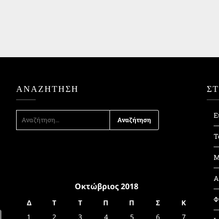
ΑΝΑΖΉΤΗΣΗ
Σ
ΑΝΑΖΉΤΗΣΗ
Ε
ΓΙΑ:
Τ
Μ
Α
Οκτώβριος 2018
Φ
Δ
Τ
Τ
Π
Π
Σ
Κ
1
2
3
4
5
6
7