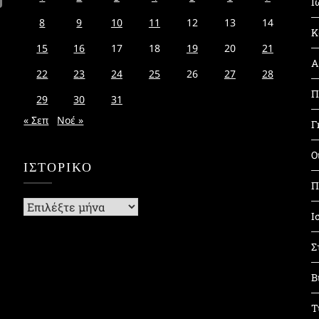
Ι
8
9
10
11
12
13
14
Κ
15
16
17
18
19
20
21
Α
22
23
24
25
26
27
28
Π
29
30
31
« Σεπ
Νοέ »
Γ
Ο
ΙΣΤΟΡΙΚΌ
Π
Ιστορικό
Ι
Σ
Β
Τ