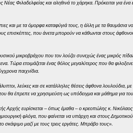
ς Νέας Φιλαδελφείας και αληθινά το χάρηκα. Πρόκειται για ένα 
άπιες και με τα όμορφα καταφύγιά τους, η άλλη με τα θαυμάσια ν
τους επισκέπτες, που άνετα μπορούν να κάθωνται στους άφθον
 φυσικού μικροβράχου που τον λούζει συνεχώς ένας μικρός πίδα
ενα. Τώρα ετοιμάζεται ένας θόλος μεγαλύτερος που θα φιλοξενεί
ύγχρονα παιχνίδια.
λυπτοι, λεύκες και σε κατάλληλες θέσεις άφθονα λουλούδια, μ
 που θα έπρεπε να χρησιμεύση ως υπόδειγμα και μάθημα για τ
ικής Αρχής ευρίσκεται – όπως έμαθα – ο κρεοπώλης κ. Νικόλαος
 δημιουργική φλόγα, που φαίνεται να υπάρχη και στους Δημοτικο
το σκάψιμο μαζί με τους τρεις εργάτες. Μπράβο τους».