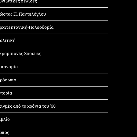
ωνιώτικες σελίδες
ώστας Π. Παντελόγλου
ρχιτεκτονική-Πολεοδομία
ολιτική
κραμσιανές Σπουδές
ικονομία
ρόσωπα
στορία
τιγμές από τα χρόνια του ’60
ιβλίο
ύπος