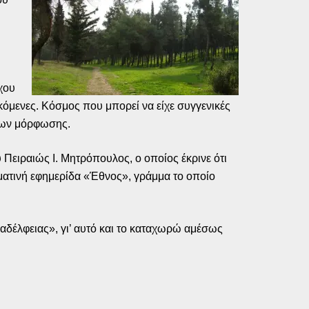
χου
κόμενες. Κόσμος που μπορεί να είχε συγγενικές
έδων μόρφωσης.
 Πειραιώς I. Μητρόπουλος, ο οποίος έκρινε ότι
υματινή εφημερίδα «Έθνος», γράμμα το οποίο
λαδέλφειας», γι’ αυτό και το καταχωρώ αμέσως