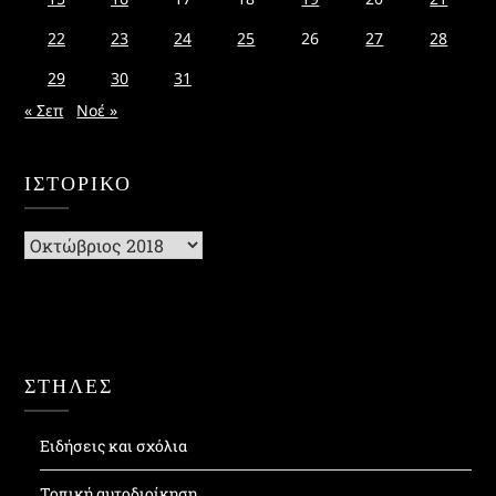
22
23
24
25
26
27
28
29
30
31
« Σεπ
Νοέ »
ΙΣΤΟΡΙΚΌ
Ιστορικό
ΣΤΗΛΕΣ
Ειδήσεις και σχόλια
Τοπική αυτοδιοίκηση