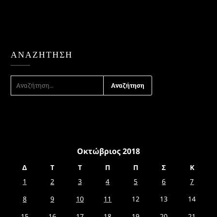
ΑΝΑΖΉΤΗΣΗ
ΑΝΑΖΉΤΗΣΗ
ΓΙΑ:
Οκτώβριος 2018
Δ
Τ
Τ
Π
Π
Σ
Κ
1
2
3
4
5
6
7
8
9
10
11
12
13
14
15
16
17
18
19
20
21