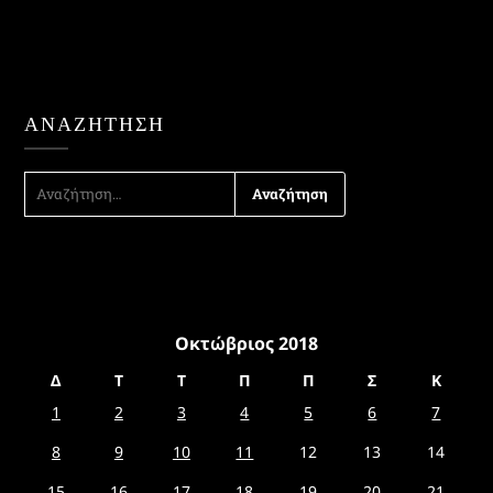
ΑΝΑΖΉΤΗΣΗ
ΑΝΑΖΉΤΗΣΗ
ΓΙΑ:
Οκτώβριος 2018
Δ
Τ
Τ
Π
Π
Σ
Κ
1
2
3
4
5
6
7
8
9
10
11
12
13
14
15
16
17
18
19
20
21