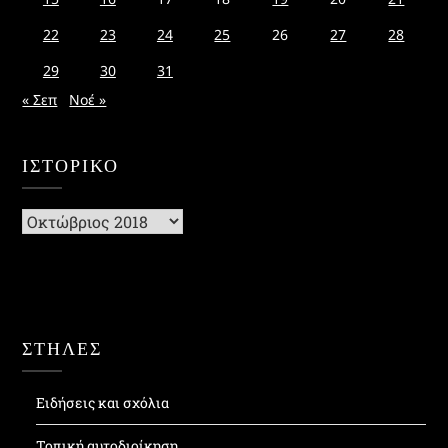
22
23
24
25
26
27
28
29
30
31
« Σεπ
Νοέ »
ΙΣΤΟΡΙΚΌ
Ιστορικό
ΣΤΗΛΕΣ
Ειδήσεις και σχόλια
Τοπική αυτοδιοίκηση