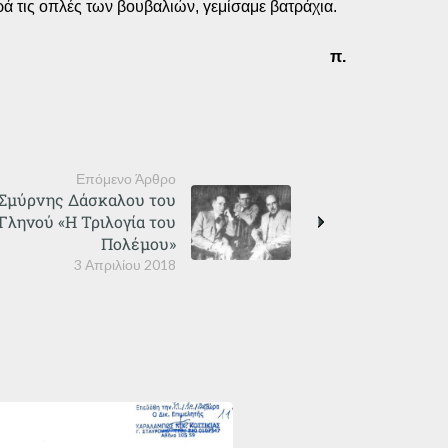
ρά τις οπλές των βουβαλιών, γεμίσαμε βατράχια.
π.
Επόμενο Άρθρο
κ Σμύρνης Δάσκαλου του
Γληνού «Η Τριλογία του
Πολέμου»
3 Απριλίου 2018