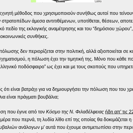
 τεχνητή μέθοδος που χρησιμοποιούν συνήθως αυτοί που τείνουν
ν στρατοπέδων άμεσα αντιτιθέμενων, υποτίθεται, θέσεων, αποτ
ικό πεδίο της εκλογικής αναμέτρησης και του “δημόσιου χώρου
κοκοινωνικές συνθήκες.
όλωσης δεν περιορίζεται στην πολιτική, αλλά αξιοποιείται σε κ
χηματισμού, η πόλωση έχει την τιμητική της. Μόνο που κάθε π
λληνικό ποδόσφαιρο” ως έχει και με τους σκοπούς που υπηρετε
ίς ότι είναι βατράχι για να δημιουργήσει την πόλωση που του χρ
λια είναι πράγματι βουβάλια;
ση που έγινε από τον
Κόσμο της Ν. Φιλαδέλφειας
ήδη απ’ τις 2
 μέρα που περνά, τη λυδία λίθο επί της οποίας θα δοκιμάζετα
αλιών ανάλογων μ’ αυτά που έχουμε αντιμετωπίσει στην περιοχή