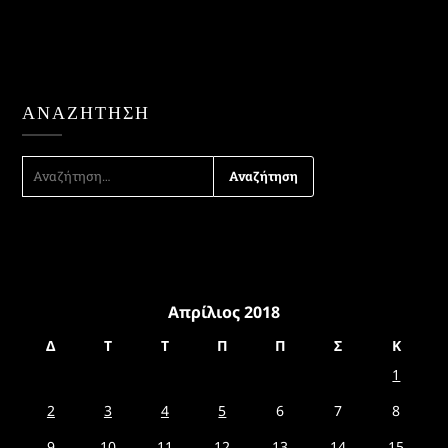
ΑΝΑΖΉΤΗΣΗ
ΑΝΑΖΉΤΗΣΗ
ΓΙΑ:
Απρίλιος 2018
Δ
Τ
Τ
Π
Π
Σ
Κ
1
2
3
4
5
6
7
8
9
10
11
12
13
14
15