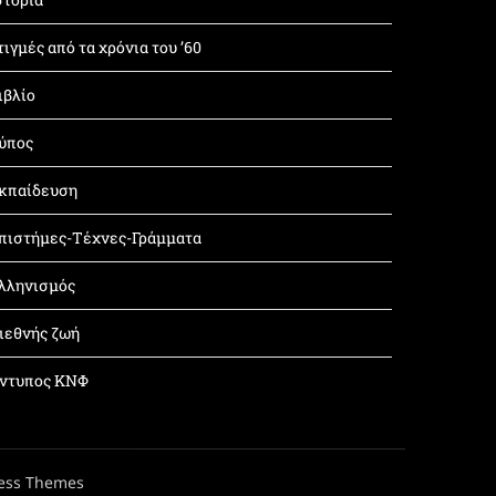
τιγμές από τα χρόνια του ’60
ιβλίο
ύπος
κπαίδευση
πιστήμες-Τέχνες-Γράμματα
λληνισμός
ιεθνής ζωή
ντυπος ΚΝΦ
ess Themes