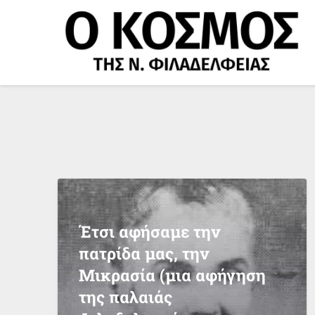
Μετάβαση
στο
περιεχόμενο
Έτσι αφήσαμε την
πατρίδα μας, την
Μικρασία (μια αφήγηση
της παλαιάς