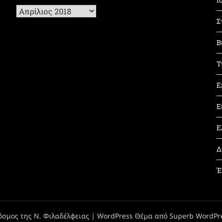
Ιστορικό
Σ
Β
Τ
Ε
Ε
Ε
Δ
Έ
όσμος της Ν. Φιλαδέλφειας
| WordPress Θέμα από
Superb WordPr