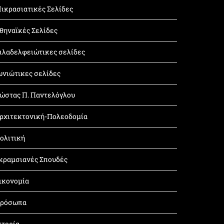
ικρασιατικές Σελίδες
θηναϊκές Σελίδες
ιλαδελφειώτικες σελίδες
ωνιώτικες σελίδες
ώστας Π. Παντελόγλου
ρχιτεκτονική-Πολεοδομία
ολιτική
κραμσιανές Σπουδές
ικονομία
ρόσωπα
στορία