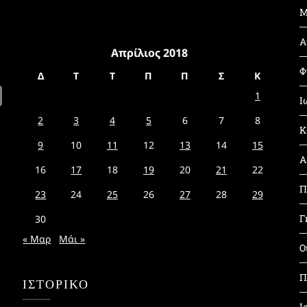
Μ
Α
Απρίλιος 2018
Φ
Δ
Τ
Τ
Π
Π
Σ
Κ
1
Ι
2
3
4
5
6
7
8
Κ
9
10
11
12
13
14
15
Α
16
17
18
19
20
21
22
Π
23
24
25
26
27
28
29
Γ
30
« Μαρ
Μάι »
Ο
Π
ΙΣΤΟΡΙΚΌ
Ι