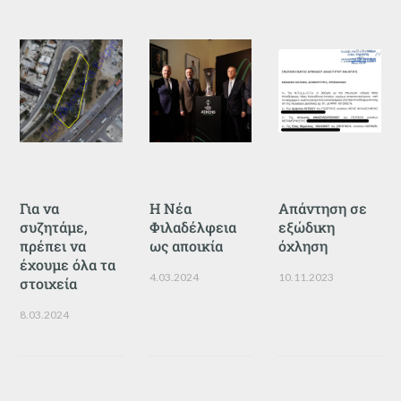
Για να
Η Νέα
Απάντηση σε
συζητάμε,
Φιλαδέλφεια
εξώδικη
πρέπει να
ως αποικία
όχληση
έχουμε όλα τα
4.03.2024
10.11.2023
στοιχεία
8.03.2024