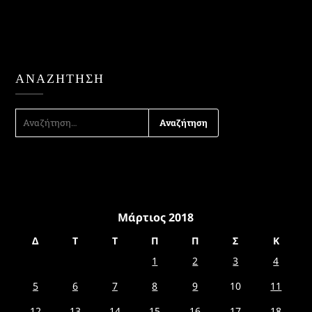
ΑΝΑΖΉΤΗΣΗ
ΑΝΑΖΉΤΗΣΗ
ΓΙΑ:
Μάρτιος 2018
Δ
Τ
Τ
Π
Π
Σ
Κ
1
2
3
4
5
6
7
8
9
10
11
12
13
14
15
16
17
18