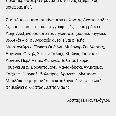
πολύ περισσότερα πράγματα από ένας εξαιρετικός
μεταφραστής”.
Σ’ αυτό το κείμενό του είναι που ο Κώστας Δεσποινιάδης
έχει σημειώσει ποιους συγγραφείς έχει μεταφράσει ο
Άρης Αλεξάνδρου από τρεις γλώσσες (ρωσικά, αγγλικά,
γαλλικά) – οι συγγραφείς αυτοί είναι οι εξής:
Ντοστογιέφσκι, Όσκαρ Ουάιλντ, Μπέρναρ Σο, Λώρενς,
Ευγένιος Ο’Νηλ, Στέφαν Τσβάιχ, Κίπλιγκ, Στάινμπεκ,
Λόντον, Περλ Μπακ, Φώκνερ, Τολστόι, Γκόρκυ,
Τουργκένιεφ, Έρενμπουργκ, Μαγιακόβσκι, Αχμάτοβα,
Τσέχωφ, Γκόγκολ, Βολταίρος, Αραγκόν, Μωπασάν,
Μπαλζάκ, Σεμπρούν “και ο κατάλογος δεν έχει τέλος”
σημειώνει ο Κώστας Δεσποινιάδης.
Κώστας Π. Παντελόγλου