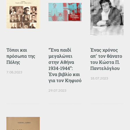
Τόποι και
“Ένα παιδί
Ένας χρόνος
πρόσωπα της
μεγαλώνει
απ’ τον θάνατο
Πόλης
στην Αθήνα
του Κώστα Π.
1934-1944”:
Παντελόγλου
7.08.2023
Ένα βιβλίο και
18.07.2023
για τον Κηφισό
29.07.2023