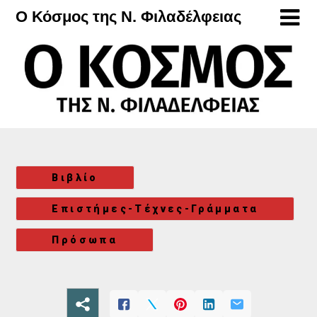
Μετάβαση
Ο Κόσμος της Ν. Φιλαδέλφειας
στο
περιεχόμενο
Βιβλίο
Επιστήμες-Τέχνες-Γράμματα
Πρόσωπα