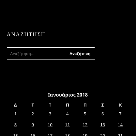
ΑΝΑΖΉΤΗΣΗ
ΑΝΑΖΉΤΗΣΗ
ΓΙΑ:
Ιανουάριος 2018
Δ
Τ
Τ
Π
Π
Σ
Κ
1
2
3
4
5
6
7
8
9
10
11
12
13
14
15
16
17
18
19
20
21