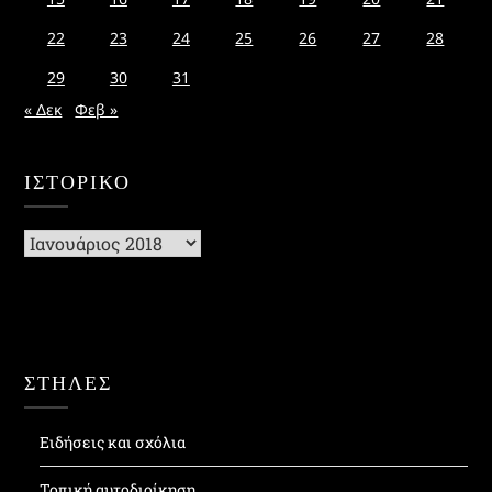
22
23
24
25
26
27
28
29
30
31
« Δεκ
Φεβ »
ΙΣΤΟΡΙΚΌ
Ιστορικό
ΣΤΗΛΕΣ
Ειδήσεις και σχόλια
Τοπική αυτοδιοίκηση