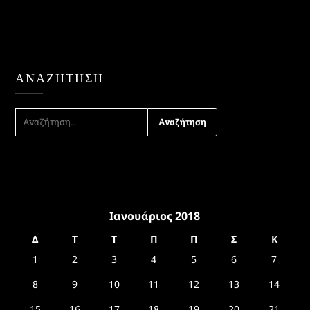
ΑΝΑΖΉΤΗΣΗ
ΑΝΑΖΉΤΗΣΗ
ΓΙΑ:
Ιανουάριος 2018
Δ
Τ
Τ
Π
Π
Σ
Κ
1
2
3
4
5
6
7
8
9
10
11
12
13
14
15
16
17
18
19
20
21