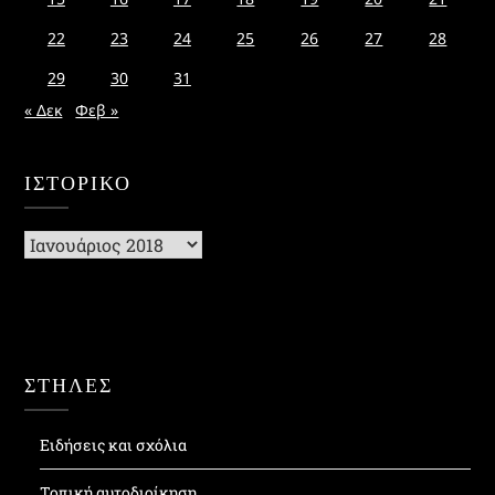
22
23
24
25
26
27
28
29
30
31
« Δεκ
Φεβ »
ΙΣΤΟΡΙΚΌ
Ιστορικό
ΣΤΗΛΕΣ
Ειδήσεις και σχόλια
Τοπική αυτοδιοίκηση