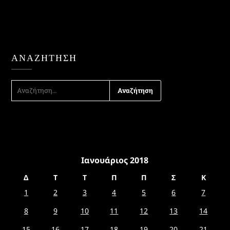
ΑΝΑΖΉΤΗΣΗ
ΑΝΑΖΉΤΗΣΗ
ΓΙΑ:
Ιανουάριος 2018
Δ
Τ
Τ
Π
Π
Σ
Κ
1
2
3
4
5
6
7
8
9
10
11
12
13
14
15
16
17
18
19
20
21