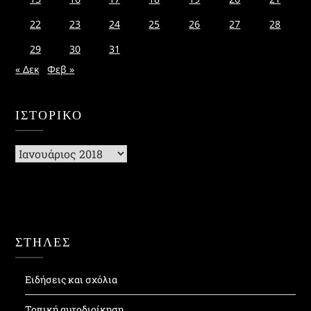
22
23
24
25
26
27
28
29
30
31
« Δεκ
Φεβ »
ΙΣΤΟΡΙΚΌ
Ιστορικό
ΣΤΗΛΕΣ
Ειδήσεις και σχόλια
Τοπική αυτοδιοίκηση