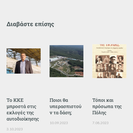
Διαβάστε επίσης
Το ΚΚΕ
Ποιοι θα
Τόποι και
μπροστά στις
υπερασπιστού
πρόσωπα της
εκλογές της
ν τα δάση;
Πόλης
αυτοδιοίκησης
10.09.2023
7.08.2023
3.10.2023