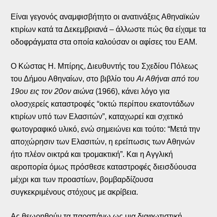
Είναι γεγονός αναμφισβήτητο οι ανατινάξεις Αθηναϊκών
κτιρίων κατά τα Δεκεμβριανά – άλλωστε πώς θα είχαμε τα
οδοφράγματα στα οποία καλούσαν οι αφίσες του ΕΑΜ.
Ο Κώστας Η. Μπίρης, Διευθυντής του Σχεδίου Πόλεως
του Δήμου Αθηναίων, στο βιβλίο του
Αι Αθήναι από του
19ου εις τον 20ον αιώνα
(1966), κάνει λόγο για
ολοσχερείς καταστροφές “οκτώ περίπου εκατοντάδων
κτιρίων υπό των Ελασιτών”, καταχωρεί και σχετικό
φωτογραφικό υλικό, ενώ σημειώνει και τούτο: “Μετά την
αποχώρησιν των Ελασιτών, η ερείπωσις των Αθηνών
ήτο πλέον οικτρά και τρομακτική”. Και η Αγγλική
αεροπορία όμως πρόσθεσε καταστροφές διεισδύουσα
μέχρι και των προαστίων, βομβαρδίζουσα
συγκεκριμένους στόχους με ακρίβεια.
Ας θεωρηθούν τα παραπάνω ως μια διαφωτιστική