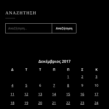
ΑΝΑΖΉΤΗΣΗ
ΑΝΑΖΉΤΗΣΗ
ΓΙΑ:
Δεκέμβριος 2017
Δ
Τ
Τ
Π
Π
Σ
Κ
1
2
3
4
5
6
7
8
9
10
11
12
13
14
15
16
17
18
19
20
21
22
23
24