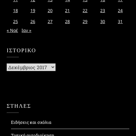
18
19
20
21
22
23
24
25
26
27
28
29
30
31
« Νοέ
Ιαν »
ΙΣΤΟΡΙΚΌ
Ιστορικό
ΣΤΗΛΕΣ
Ειδήσεις και σχόλια
Τοπική αυτοδιοίκηση