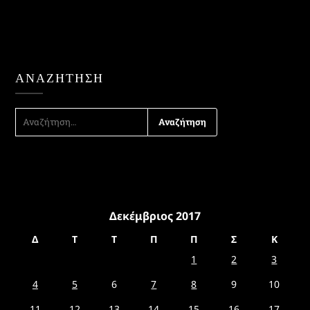
ΑΝΑΖΉΤΗΣΗ
ΑΝΑΖΉΤΗΣΗ
ΓΙΑ:
Δεκέμβριος 2017
Δ
Τ
Τ
Π
Π
Σ
Κ
1
2
3
4
5
6
7
8
9
10
11
12
13
14
15
16
17