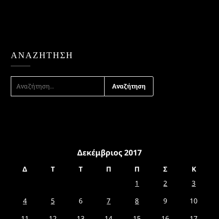
ΑΝΑΖΉΤΗΣΗ
ΑΝΑΖΉΤΗΣΗ
ΓΙΑ:
Δεκέμβριος 2017
Δ
Τ
Τ
Π
Π
Σ
Κ
1
2
3
4
5
6
7
8
9
10
11
12
13
14
15
16
17