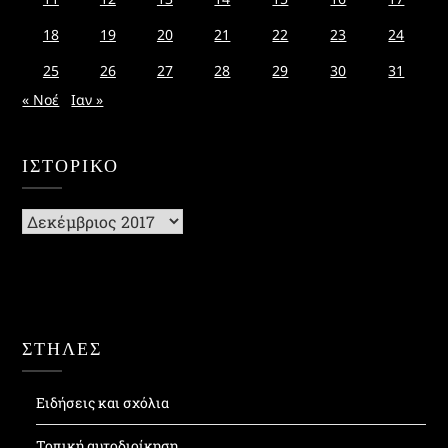
18
19
20
21
22
23
24
25
26
27
28
29
30
31
« Νοέ
Ιαν »
ΙΣΤΟΡΙΚΌ
Ιστορικό
ΣΤΗΛΕΣ
Ειδήσεις και σχόλια
Τοπική αυτοδιοίκηση