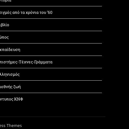
τιγμές από τα χρόνια του ’60
ιβλίο
ύπος
κπαίδευση
πιστήμες-Τέχνες-Γράμματα
λληνισμός
ιεθνής ζωή
ντυπος ΚΝΦ
ess Themes