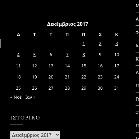
Μ
Α
Δεκέμβριος 2017
Φ
Δ
Τ
Τ
Π
Π
Σ
Κ
1
2
3
Ι
4
5
6
7
8
9
10
Κ
11
12
13
14
15
16
17
Α
18
19
20
21
22
23
24
Π
25
26
27
28
29
30
31
« Νοέ
Ιαν »
Γ
Ο
ΙΣΤΟΡΙΚΌ
Π
Ιστορικό
Ι