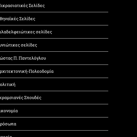
ικρασιατικές Σελίδες
θηναϊκές Σελίδες
ιλαδελφειώτικες σελίδες
ωνιώτικες σελίδες
ώστας Π. Παντελόγλου
ρχιτεκτονική-Πολεοδομία
ολιτική
κραμσιανές Σπουδές
ικονομία
ρόσωπα
στορία