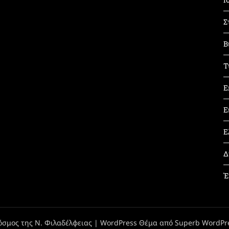
Σ
Β
Τ
Ε
Ε
Ε
Δ
Έ
όσμος της Ν. Φιλαδέλφειας
| WordPress Θέμα από
Superb WordPr