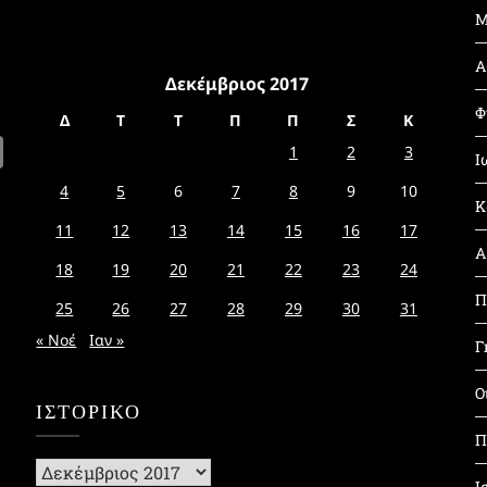
Μ
Α
Δεκέμβριος 2017
Φ
Δ
Τ
Τ
Π
Π
Σ
Κ
1
2
3
Ι
4
5
6
7
8
9
10
Κ
11
12
13
14
15
16
17
Α
18
19
20
21
22
23
24
Π
25
26
27
28
29
30
31
« Νοέ
Ιαν »
Γ
Ο
ΙΣΤΟΡΙΚΌ
Π
Ιστορικό
Ι