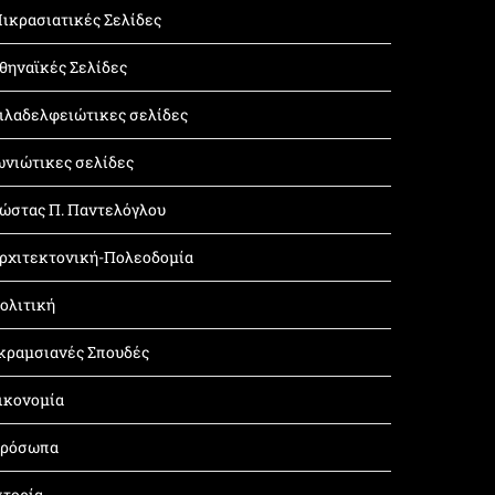
ικρασιατικές Σελίδες
θηναϊκές Σελίδες
ιλαδελφειώτικες σελίδες
ωνιώτικες σελίδες
ώστας Π. Παντελόγλου
ρχιτεκτονική-Πολεοδομία
ολιτική
κραμσιανές Σπουδές
ικονομία
ρόσωπα
στορία