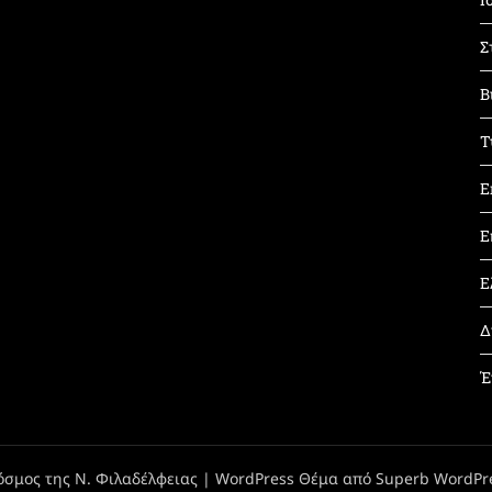
Σ
Β
Τ
Ε
Ε
Ε
Δ
Έ
όσμος της Ν. Φιλαδέλφειας
| WordPress Θέμα από
Superb WordPr