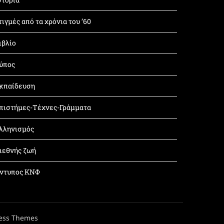
τιγμές από τα χρόνια του ’60
ιβλίο
ύπος
κπαίδευση
πιστήμες-Τέχνες-Γράμματα
λληνισμός
ιεθνής ζωή
ντυπος ΚΝΦ
ess Themes