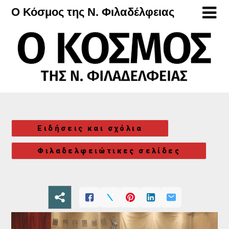
Μετάβαση
Ο Κόσμος της Ν. Φιλαδέλφειας
στο
περιεχόμενο
Ειδήσεις και σχόλια
Φιλαδελφειώτικες σελίδες