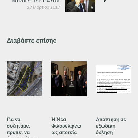
Να και οι του ΠΑΣΟΚ
29 Μαρτίου 2017
Διαβάστε επίσης
Για να
Η Νέα
Απάντηση σε
συζητάμε,
Φιλαδέλφεια
εξώδικη
πρέπει να
ως αποικία
όχληση