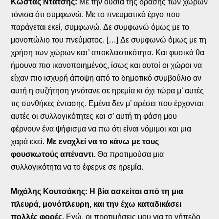
Κώστας Ντάτσης:
Με την ουσία της δράσης των χώρων
τόνισα ότι συμφωνώ. Με το πνευματικό έργο που
παράγεται εκεί, συμφωνώ. Δε συμφωνώ όμως με το
μονοπώλιο του πνεύματος. […] Δε συμφωνώ όμως με τη
χρήση των χώρων κατ’ αποκλειστικότητα. Και φυσικά θα
ήμουνα πιο ικανοποιημένος, ίσως και αυτοί οι χώροι να
είχαν πιο ισχυρή άποψη από το δημοτικό συμβούλιο αν
αυτή η συζήτηση γινότανε σε ηρεμία κι όχι τώρα μ’ αυτές
τις συνθήκες έντασης. Εμένα δεν μ’ αρέσει που έρχονται
αυτές οι συλλογικότητες και σ’ αυτή τη φάση μου
φέρνουν ένα ψήφισμα να πω ότι είναι νόμιμοι και μια
χαρά εκεί.
Με ενοχλεί να το κάνω με τους
φουσκωτούς απέναντι.
Θα προτιμούσα μια
συλλογικότητα να το έφερνε σε ηρεμία.
Μιχάλης Κουτσάκης: Η βία ασκείται από τη μια
πλευρά, μονόπλευρη, και την έχω καταδικάσει
πολλές φορές.
Εγώ, οι προτιμήσεις μου για το γήπεδο