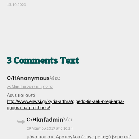
15.10.2023
3 Comments Text
Anonymous
Ο/Η
λέει:
29 Μαρτίου 2017 στις 09:07
Λενε και αυτά
http://www.enwsi.gr/kyria-arthra/gipedo-tis-aek-prepi-arga-
grigora-na-prochorisi/
knfadmin
Ο/Η
λέει:
29 Μαρτίου 2017 στις 10:24
μόνο που ο κ. Αράπογλου έφυγε με ταχύ βήμα απ’