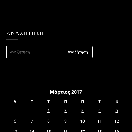
ΑΝΑΖΉΤΗΣΗ
ΑΝΑΖΉΤΗΣΗ
ΓΙΑ:
Μάρτιος 2017
Δ
Τ
Τ
Π
Π
Σ
Κ
1
2
3
4
5
6
7
8
9
10
11
12
13
14
15
16
17
18
19