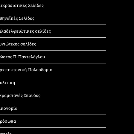
ικρασιατικές Σελίδες
θηναϊκές Σελίδες
ιλαδελφειώτικες σελίδες
ωνιώτικες σελίδες
ώστας Π. Παντελόγλου
ρχιτεκτονική-Πολεοδομία
ολιτική
κραμσιανές Σπουδές
ικονομία
ρόσωπα
στορία