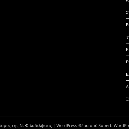
Σ
Β
Τ
Ε
Ε
Ε
Δ
Έ
όσμος της Ν. Φιλαδέλφειας
| WordPress Θέμα από
Superb WordPr