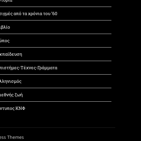
τιγμές από τα χρόνια του ’60
ιβλίο
ύπος
κπαίδευση
πιστήμες-Τέχνες-Γράμματα
λληνισμός
ιεθνής ζωή
ντυπος ΚΝΦ
ess Themes