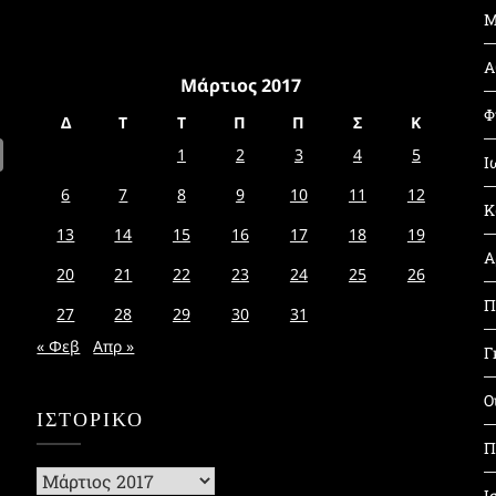
Μ
Α
Μάρτιος 2017
Φ
Δ
Τ
Τ
Π
Π
Σ
Κ
1
2
3
4
5
Ι
6
7
8
9
10
11
12
Κ
13
14
15
16
17
18
19
Α
20
21
22
23
24
25
26
Π
27
28
29
30
31
« Φεβ
Απρ »
Γ
Ο
ΙΣΤΟΡΙΚΌ
Π
Ιστορικό
Ι