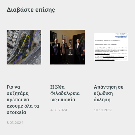
Διαβάστε επίσης
Για να
Η Νέα
Απάντηση σε
συζητάμε,
Φιλαδέλφεια
εξώδικη
πρέπει να
ως αποικία
όχληση
έχουμε όλα τα
4.03.2024
10.11.2023
στοιχεία
8.03.2024