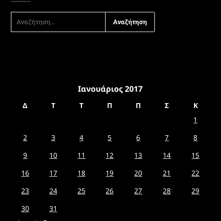
ΑΝΑΖΉΤΗΣΗ
ΓΙΑ:
Ιανουάριος 2017
Δ
Τ
Τ
Π
Π
Σ
Κ
1
2
3
4
5
6
7
8
9
10
11
12
13
14
15
16
17
18
19
20
21
22
23
24
25
26
27
28
29
30
31