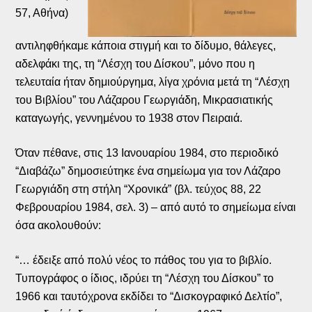
57, Αθήνα)
αντιληφθήκαμε κάποια στιγμή και το δίδυμο, θάλεγες,
αδελφάκι της, τη “Λέσχη του Δίσκου”, μόνο που η
τελευταία ήταν δημιούργημα, λίγα χρόνια μετά τη “Λέσχη
του Βιβλίου” του Λάζαρου Γεωργιάδη, Μικρασιατικής
καταγωγής, γεννημένου το 1938 στον Πειραιά.
Όταν πέθανε, στις 13 Ιανουαρίου 1984, στο περιοδικό
“Διαβάζω” δημοσιεύτηκε ένα σημείωμα για τον Λάζαρο
Γεωργιάδη στη στήλη “Χρονικά” (βλ. τεύχος 88, 22
Φεβρουαρίου 1984, σελ. 3) – από αυτό το σημείωμα είναι
όσα ακολουθούν:
“… έδειξε από πολύ νέος το πάθος του για το βιβλίο.
Τυπογράφος ο ίδιος, ιδρύει τη “Λέσχη του Δίσκου” το
1966 και ταυτόχρονα εκδίδει το “Δισκογραφικό Δελτίο”,