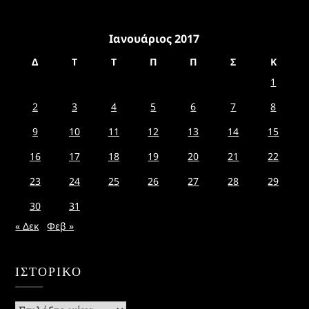
Ιανουάριος 2017
Δ
Τ
Τ
Π
Π
Σ
Κ
1
2
3
4
5
6
7
8
9
10
11
12
13
14
15
16
17
18
19
20
21
22
23
24
25
26
27
28
29
30
31
« Δεκ
Φεβ »
ΙΣΤΟΡΙΚΌ
Ιστορικό