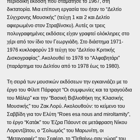
περιοδική έκδοση που σταμάτησε το 1967, στη
δικτατορία. Μια επίπονη εργασία του ήταν το “Δελτίο
Σύγχρονης Μουσικής” (τεύχη 1 και 2 και Δελτίο
αφιερωμένο στον Στραβίνσκυ). Αυτές οι τρεις
πολυγραφημένες εκδόσεις είχαν γραφτεί ολόκληρες στο
χέρι από τον ίδιο τον Γεωργιάδη. Στο διάστημα 1971-
1976 κυκλοφορύν 19 τεύχη του “Δελτίου Κριτικής
Δισκογραφίας”. Ακολουθεί το 1978 το “Αλφαβητάρι”
(παράρτημα του Δελτίου από το 1978 έως το 1980).
Τη σειρά των μουσικών εκδόσεων την εγκαινιάζει με το
έργο του Φίλιπ Πάρφορτ “Οι συμφωνίες και τα τραγούδια
του Μάλερ” και την “Βασική Βιβλιοθήκη της Κλασικής
Μουσικής” του Ζακ Λορύ. Ακολουθούν: το κείμενο του
Σαββίδη για τον Ελύτη “Roes esa nous and miroltamity”,
το έργο “Κατάκ” του Έζρα Πάουντ σε μετάφραση Νίκου
Λορεντζάτου, ο “Σολωμός” του Μαρωνίτη, οι
“Μεταγραφές” του Σεφέρη, το “Πεθαίνω σαν χώρα” του