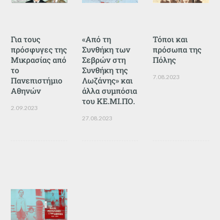
Για τους
«Από τη
Τόποι και
πρόσφυγες της
Συνθήκη των
πρόσωπα της
Μικρασίας από
Σεβρών στη
Πόλης
το
Συνθήκη της
7.08.2023
Πανεπιστήμιο
Λωζάνης» και
Αθηνών
άλλα συμπόσια
του ΚΕ.ΜΙ.ΠΟ.
2.09.2023
27.08.2023