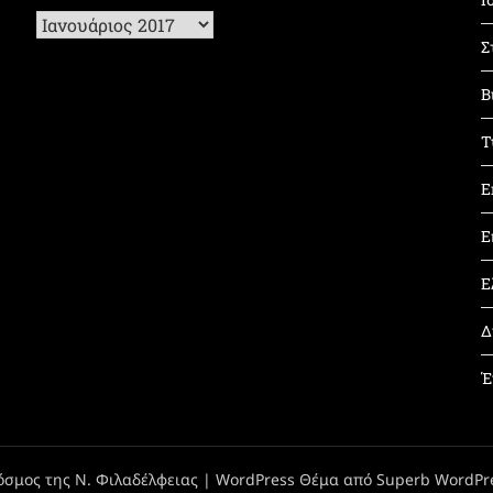
Ιστορικό
Σ
Β
Τ
Ε
Ε
Ε
Δ
Έ
όσμος της Ν. Φιλαδέλφειας
| WordPress Θέμα από
Superb WordPr