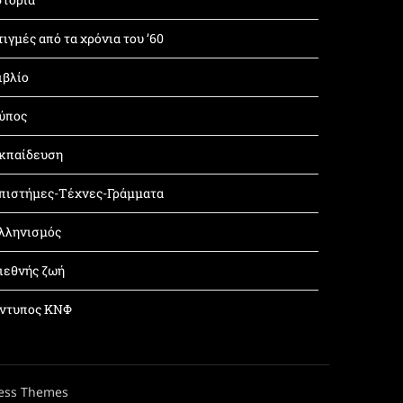
τιγμές από τα χρόνια του ’60
ιβλίο
ύπος
κπαίδευση
πιστήμες-Τέχνες-Γράμματα
λληνισμός
ιεθνής ζωή
ντυπος ΚΝΦ
ess Themes