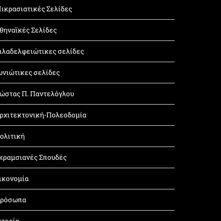
ικρασιατικές Σελίδες
θηναϊκές Σελίδες
ιλαδελφειώτικες σελίδες
ωνιώτικες σελίδες
ώστας Π. Παντελόγλου
ρχιτεκτονική-Πολεοδομία
ολιτική
κραμσιανές Σπουδές
ικονομία
ρόσωπα
στορία