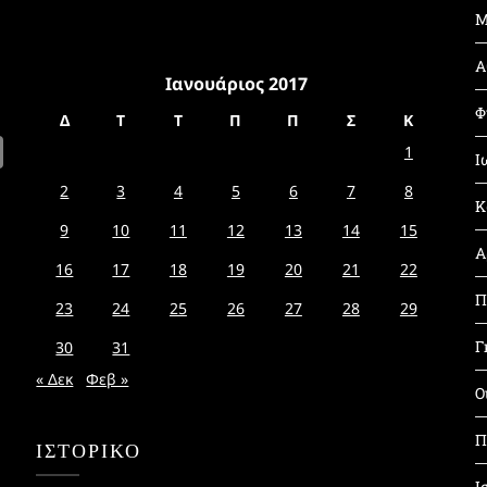
Μ
Α
Ιανουάριος 2017
Φ
Δ
Τ
Τ
Π
Π
Σ
Κ
1
Ι
2
3
4
5
6
7
8
Κ
9
10
11
12
13
14
15
Α
16
17
18
19
20
21
22
Π
23
24
25
26
27
28
29
Γ
30
31
« Δεκ
Φεβ »
Ο
Π
ΙΣΤΟΡΙΚΌ
Ι