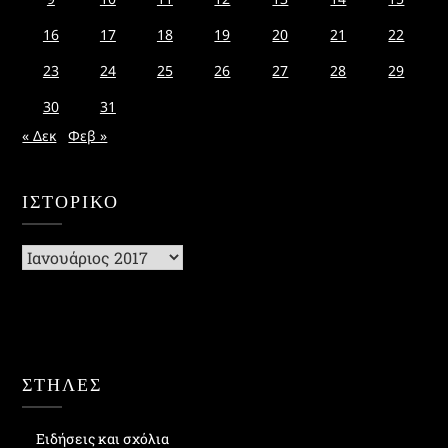
16
17
18
19
20
21
22
23
24
25
26
27
28
29
30
31
« Δεκ
Φεβ »
ΙΣΤΟΡΙΚΌ
Ιστορικό
ΣΤΗΛΕΣ
Ειδήσεις και σχόλια