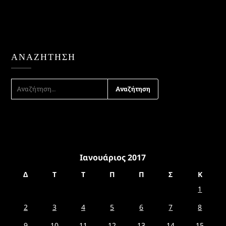
ΑΝΑΖΉΤΗΣΗ
ΑΝΑΖΉΤΗΣΗ
ΓΙΑ:
Ιανουάριος 2017
Δ
Τ
Τ
Π
Π
Σ
Κ
1
2
3
4
5
6
7
8
9
10
11
12
13
14
15