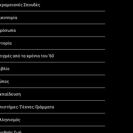
κραμσιανές Σπουδές
ικονομία
ρόσωπα
στορία
τιγμές από τα χρόνια του ’60
ιβλίο
ύπος
κπαίδευση
πιστήμες-Τέχνες-Γράμματα
λληνισμός
ιεθνής ζωή