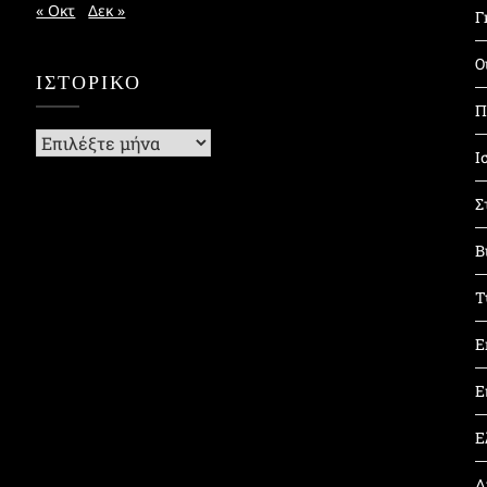
« Οκτ
Δεκ »
Γ
Ο
ΙΣΤΟΡΙΚΌ
Π
Ιστορικό
Ι
Σ
Β
Τ
Ε
Ε
Ε
Δ