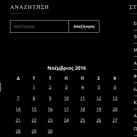
ΑΝΑΖΉΤΗΣΗ
Σ
ΑΝΑΖΉΤΗΣΗ
Ε
ΓΙΑ:
Τ
Μ
Α
Νοέμβριος 2016
Φ
Δ
Τ
Τ
Π
Π
Σ
Κ
1
2
3
4
5
6
Ι
7
8
9
10
11
12
13
Κ
14
15
16
17
18
19
20
Α
21
22
23
24
25
26
27
Π
28
29
30