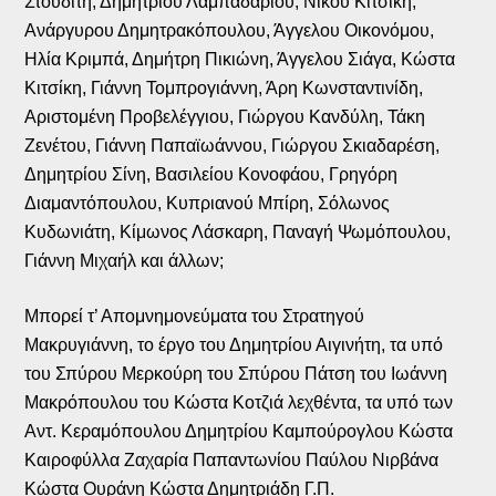
Στουδίτη, Δημητρίου Λαμπαδάριου, Νίκου Κιτσίκη,
Ανάργυρου Δημητρακόπουλου, Άγγελου Οικονόμου,
Ηλία Κριμπά, Δημήτρη Πικιώνη, Άγγελου Σιάγα, Κώστα
Κιτσίκη, Γιάννη Τομπρογιάννη, Άρη Κωνσταντινίδη,
Αριστομένη Προβελέγγιου, Γιώργου Κανδύλη, Τάκη
Ζενέτου, Γιάννη Παπαϊωάννου, Γιώργου Σκιαδαρέση,
Δημητρίου Σίνη, Βασιλείου Κονοφάου, Γρηγόρη
Διαμαντόπουλου, Κυπριανού Μπίρη, Σόλωνος
Κυδωνιάτη, Κίμωνος Λάσκαρη, Παναγή Ψωμόπουλου,
Γιάννη Μιχαήλ και άλλων;
Μπορεί τ’ Απομνημονεύματα του Στρατηγού
Μακρυγιάννη, το έργο του Δημητρίου Αιγινήτη, τα υπό
του Σπύρου Μερκούρη του Σπύρου Πάτση του Ιωάννη
Μακρόπουλου του Κώστα Κοτζιά λεχθέντα, τα υπό των
Αντ. Κεραμόπουλου Δημητρίου Καμπούρογλου Κώστα
Καιροφύλλα Ζαχαρία Παπαντωνίου Παύλου Νιρβάνα
Κώστα Ουράνη Κώστα Δημητριάδη Γ.Π.