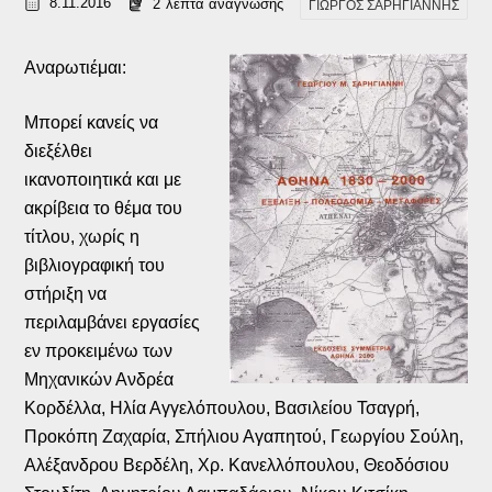
8.11.2016
2
λεπτά ανάγνωσης
ΓΙΩΡΓΟΣ ΣΑΡΗΓΙΑΝΝΗΣ
Αναρωτιέμαι:
Μπορεί κανείς να
διεξέλθει
ικανοποιητικά και με
ακρίβεια το θέμα του
τίτλου, χωρίς η
βιβλιογραφική του
στήριξη να
περιλαμβάνει εργασίες
εν προκειμένω των
Μηχανικών Ανδρέα
Κορδέλλα, Ηλία Αγγελόπουλου, Βασιλείου Τσαγρή,
Προκόπη Ζαχαρία, Σπήλιου Αγαπητού, Γεωργίου Σούλη,
Αλέξανδρου Βερδέλη, Χρ. Κανελλόπουλου, Θεοδόσιου