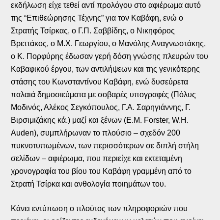
εκδήλωση είχε τεθεί αντί προλόγου στο αφιέρωμα αυτό
της “Επιθεώρησης Τέχνης” για τον Καβάφη, ενώ ο
Στρατής Τσίρκας, ο Γ.Π. Σαββίδης, ο Νικηφόρος
Βρεττάκος, ο Μ.Χ. Γεωργίου, ο Μανόλης Αναγνωστάκης,
ο Κ. Πορφύρης έδωσαν γερή δόση γνώσης πλευρών του
Καβαφικού έργου, των αντιλήψεων και της γενικότερης
στάσης του Κωνσταντίνου Καβάφη, ενώ δυσεύρετα
παλαιά δημοσιεύματα με σοβαρές υπογραφές (Πόλυς
Μοδινός, Αλέκος Σεγκόπουλος, Γ.Α. Σαρηγιάννης, Γ.
Βιρσιμιζάκης κά.) μαζί και ξένων (E.M. Forster, W.H.
Auden), συμπλήρωναν το πλούσιο – σχεδόν 200
πυκνοτυπωμένων, των περισσότερων σε διπλή στήλη
σελίδων – αφιέρωμα, που περιείχε και εκτεταμένη
χρονογραφία του βίου του Καβάφη γραμμένη από το
Στρατή Τσίρκα και ανθολογία ποιημάτων του.
Κάνει εντύπωση ο πλούτος των πληροφοριών που