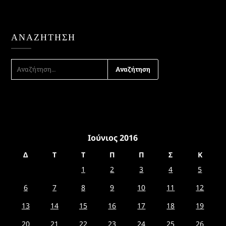
ΑΝΑΖΉΤΗΣΗ
ΑΝΑΖΉΤΗΣΗ
ΓΙΑ:
Ιούνιος 2016
Δ
Τ
Τ
Π
Π
Σ
Κ
1
2
3
4
5
6
7
8
9
10
11
12
13
14
15
16
17
18
19
20
21
22
23
24
25
26