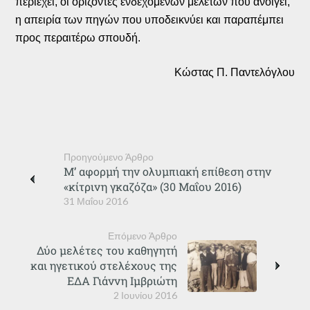
περιέχει, οι ορίζοντες ενδεχόμενων μελετών που ανοίγει,
η απειρία των πηγών που υποδεικνύει και παραπέμπει
προς περαιτέρω σπουδή.
Κώστας Π. Παντελόγλου
Προηγούμενο Άρθρο
Μ’ αφορμή την ολυμπιακή επίθεση στην
«κίτρινη γκαζόζα» (30 Μαΐου 2016)
31 Μαΐου 2016
Επόμενο Άρθρο
Δύο μελέτες του καθηγητή
και ηγετικού στελέχους της
ΕΔΑ Γιάννη Ιμβριώτη
2 Ιουνίου 2016