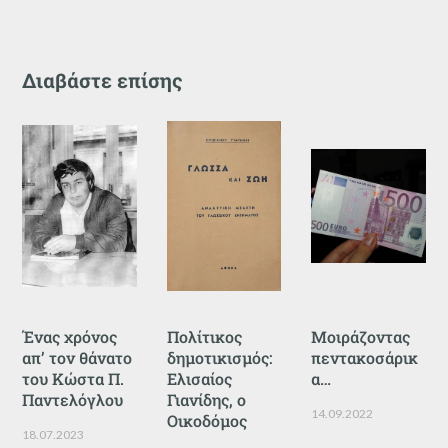
Διαβάστε επίσης
Ένας χρόνος
Πολίτικος
Μοιράζοντας
απ’ τον θάνατο
δημοτικισμός:
πεντακοσάρικ
του Κώστα Π.
Ελισαίος
α…
Παντελόγλου
Γιανίδης, ο
14.09.2022
Οικοδόμος
18.07.2023