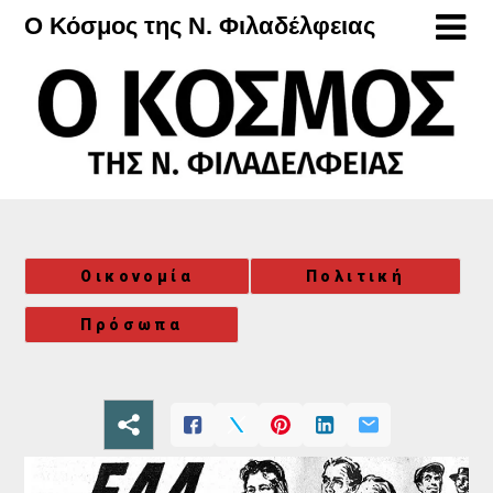
Μετάβαση
Ο Κόσμος της Ν. Φιλαδέλφειας
στο
περιεχόμενο
Οικονομία
Πολιτική
Πρόσωπα