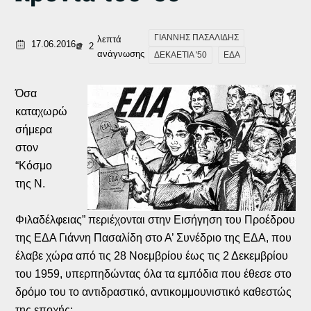
ΓΙΑΝΝΗΣ ΠΑΣΑΛΙΔΗΣ
λεπτά
17.06.2016
2
ανάγνωσης
ΔΕΚΑΕΤΙΑ '50
ΕΔΑ
Όσα
καταχωρώ
σήμερα
στον
“Κόσμο
της Ν.
Φιλαδέλφειας” περιέχονται στην Εισήγηση του Προέδρου
της ΕΔΑ Γιάννη Πασαλίδη στο Α’ Συνέδριο της ΕΔΑ, που
έλαβε χώρα από τις 28 Νοεμβρίου έως τις 2 Δεκεμβρίου
του 1959, υπερπηδώντας όλα τα εμπόδια που έθεσε στο
δρόμο του το αντιδραστικό, αντικομμουνιστικό καθεστώς
της εποχής: