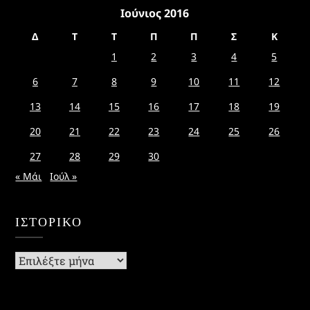
Ιούνιος 2016
Δ
Τ
Τ
Π
Π
Σ
Κ
1
2
3
4
5
6
7
8
9
10
11
12
13
14
15
16
17
18
19
20
21
22
23
24
25
26
27
28
29
30
« Μάι
Ιούλ »
ΙΣΤΟΡΙΚΌ
Ιστορικό