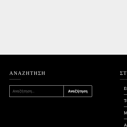
ΑΝΑΖΉΤΗΣΗ
Σ
ΑΝΑΖΉΤΗΣΗ
Ε
ΓΙΑ:
Τ
Μ
Α