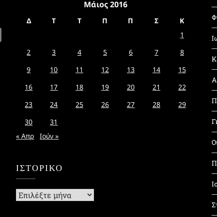
Μάιος 2016
Φ
Δ
Τ
Τ
Π
Π
Σ
Κ
1
Ι
2
3
4
5
6
7
8
Κ
9
10
11
12
13
14
15
Α
16
17
18
19
20
21
22
Π
23
24
25
26
27
28
29
Γ
30
31
« Απρ
Ιούν »
Ο
Π
ΙΣΤΟΡΙΚΌ
Ι
Ιστορικό
Σ