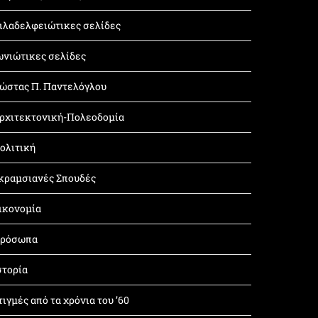
ιλαδελφειώτικες σελίδες
ωνιώτικες σελίδες
ώστας Π. Παντελόγλου
ρχιτεκτονική-Πολεοδομία
ολιτική
κραμσιανές Σπουδές
ικονομία
ρόσωπα
στορία
τιγμές από τα χρόνια του ’60