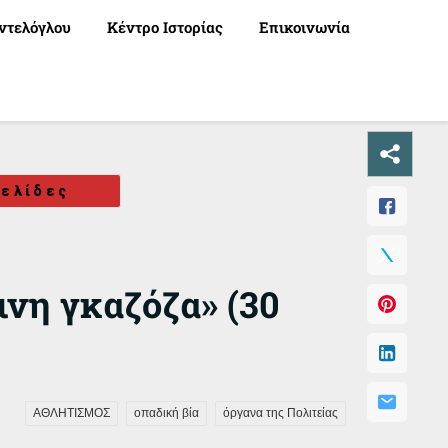
ντελόγλου
Κέντρο Ιστορίας
Επικοινωνία
ελίδες
ινη γκαζόζα» (30
ΑΘΛΗΤΙΣΜΟΣ
οπαδική βία
όργανα της Πολιτείας