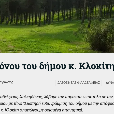
νου του δήμου κ. Κλοκίτη
νάγνωσης
ΔΑΣΟΣ ΝΕΑΣ ΦΙΛΑΔΕΛΦΕΙΑΣ
ΔΥΝΑ
λαδέλφειας-Χαλκηδόνας, λάβαμε την παρακάτω επιστολή με την
ου με τίτλο “
Σιωπηρή ευθυγράμμιση του δήμου με την απόφα
ς κ. Κλοκίτη σημειώνουμε ορισμένα απαντητικά.