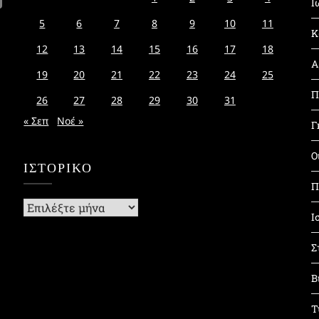
Ι
5
6
7
8
9
10
11
Κ
12
13
14
15
16
17
18
Α
19
20
21
22
23
24
25
Π
26
27
28
29
30
31
« Σεπ
Νοέ »
Γ
Ο
ΙΣΤΟΡΙΚΌ
Π
Ιστορικό
Ι
Σ
Β
Τ