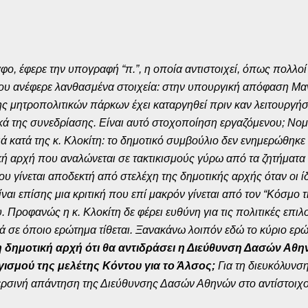
ο, έφερε την υπογραφή “π.”, η οποία αντιστοιχεί, όπως πολλοί
 που ανέφερε λανθασμένα στοιχεία: στην υπουργική απόφαση Μα
ς μητροπολιτικών πάρκων έχει καταργηθεί πριν καν λειτουργήσ
τικά της συνεδρίασης. Είναι αυτό στοχοποίηση εργαζόμενου; Νο
ατά της κ. Κλοκίτη: το δημοτικό συμβούλιο δεν ενημερώθηκε ορ
ική αρχή που αναλώνεται σε τακτικισμούς γύρω από τα ζητήματ
που γίνεται αποδεκτή από στελέχη της δημοτικής αρχής όταν οι ί
αι επίσης μια κριτική που επί μακρόν γίνεται από τον “Κόσμο τη
Προφανώς η κ. Κλοκίτη δε φέρει ευθύνη για τις πολιτικές επιλ
ά σε όποιο ερώτημα τίθεται. Ξανακάνω λοιπόν εδώ το κύριο ερώ
η δημοτική αρχή ότι θα αντιδράσει η Διεύθυνση Δασών Αθ
γισμού της μελέτης Κόντου για το Άλσος;
Για τη διευκόλυν
ερσινή απάντηση της Διεύθυνσης Δασών Αθηνών στο αντίστοιχο