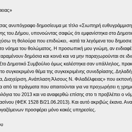
φειας»
α σας ανυπόγραφο δημοσίευμα με τίτλο «Σιωπηρή ευθυγράμμιση
ης του Δήμου, υπονοώντας σαφώς ότι εμφανίστηκα στο Δημοτικ
ύσω τη θολούρα που επιδιώκει, -κατά τα λεγόμενα του δημοσιεύ
το νόημα του θολώματος. Η προσωπική μου γνώμη, αν ενδιαφέρ
παραμένουν δημόσια και κοινά και να μην παραχωρούνται σε ιδιώ
 Στο Δημοτικό Συμβούλιο όμως καλέστηκα σαν υπάλληλος, πρακτ
 στο συγκεκριμένο θέμα της συγκεκριμένης συνεδρίασης. Δηλαδ
, Διαχείριση, Ανάπλαση Άλσους Ν. Φιλαδέλφειας» που εκπονήθη
να από τα πράγματα που απαιτούνται για να προχωρήσει η χρημ
λόγια του 2013 και να αναφερθώ επίσης στο τι προβλέπει ο νόμ
ασίνου (ΦΕΚ 1528 Β/21.06.2013). Και αυτό ακριβώς έκανα. Αν
εργαζόμενων προσφέρει μόνο κακές υπηρεσίες.
ου