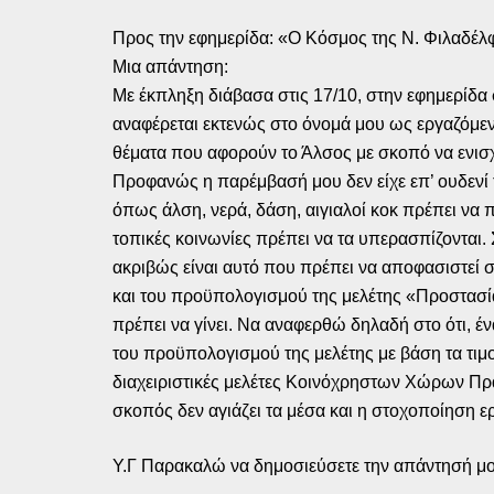
Προς την εφημερίδα: «Ο Κόσμος της Ν. Φιλαδέλ
Μια απάντηση:
Με έκπληξη διάβασα στις 17/10, στην εφημερίδ
αναφέρεται εκτενώς στο όνομά μου ως εργαζόμεν
θέματα που αφορούν το Άλσος με σκοπό να ενισχ
Προφανώς η παρέμβασή μου δεν είχε επ’ ουδενί 
όπως άλση, νερά, δάση, αιγιαλοί κοκ πρέπει να 
τοπικές κοινωνίες πρέπει να τα υπερασπίζονται.
ακριβώς είναι αυτό που πρέπει να αποφασιστεί
και του προϋπολογισμού της μελέτης «Προστασία
πρέπει να γίνει. Να αναφερθώ δηλαδή στο ότι, έ
του προϋπολογισμού της μελέτης με βάση τα τιμο
διαχειριστικές μελέτες Κοινόχρηστων Χώρων Πρ
σκοπός δεν αγιάζει τα μέσα και η στοχοποίηση 
Υ.Γ Παρακαλώ να δημοσιεύσετε την απάντησή μ