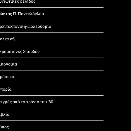
ωνιώτικες σελίδες
ώστας Π. Παντελόγλου
ρχιτεκτονική-Πολεοδομία
ολιτική
κραμσιανές Σπουδές
ικονομία
ρόσωπα
στορία
τιγμές από τα χρόνια του ’60
ιβλίο
ύπος