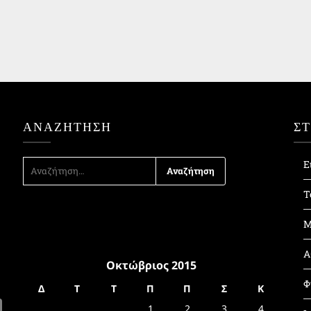
ΑΝΑΖΉΤΗΣΗ
Σ
ΑΝΑΖΉΤΗΣΗ
Ε
ΓΙΑ:
Τ
Μ
Α
Οκτώβριος 2015
Φ
Δ
Τ
Τ
Π
Π
Σ
Κ
1
2
3
4