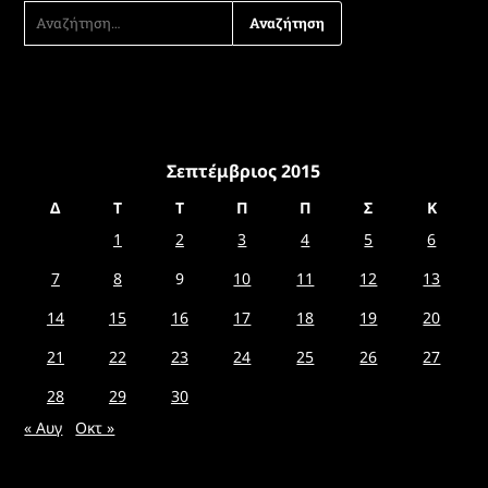
ΑΝΑΖΉΤΗΣΗ
ΓΙΑ:
Σεπτέμβριος 2015
Δ
Τ
Τ
Π
Π
Σ
Κ
1
2
3
4
5
6
7
8
9
10
11
12
13
14
15
16
17
18
19
20
21
22
23
24
25
26
27
28
29
30
« Αυγ
Οκτ »