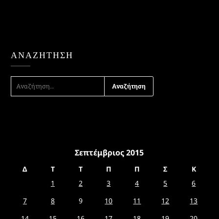
ΑΝΑΖΉΤΗΣΗ
ΑΝΑΖΉΤΗΣΗ
ΓΙΑ:
Σεπτέμβριος 2015
Δ
Τ
Τ
Π
Π
Σ
Κ
1
2
3
4
5
6
7
8
9
10
11
12
13
14
15
16
17
18
19
20