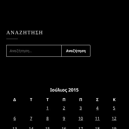
ΑΝΑΖΉΤΗΣΗ
ΑΝΑΖΉΤΗΣΗ
ΓΙΑ:
Ιούλιος 2015
Δ
Τ
Τ
Π
Π
Σ
Κ
1
2
3
4
5
6
7
8
9
10
11
12
13
14
15
16
17
18
19