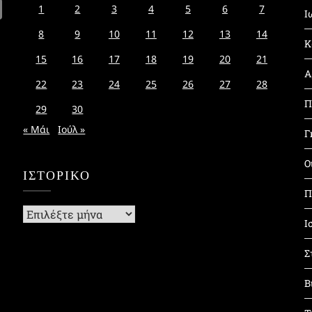
1
2
3
4
5
6
7
Ι
8
9
10
11
12
13
14
Κ
15
16
17
18
19
20
21
Α
22
23
24
25
26
27
28
Π
29
30
« Μάι
Ιούλ »
Γ
Ο
ΙΣΤΟΡΙΚΌ
Π
Ιστορικό
Ι
Σ
Β