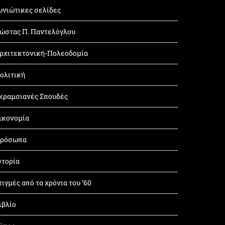
ωνιώτικες σελίδες
ώστας Π. Παντελόγλου
ρχιτεκτονική-Πολεοδομία
ολιτική
κραμσιανές Σπουδές
ικονομία
ρόσωπα
στορία
τιγμές από τα χρόνια του ’60
ιβλίο