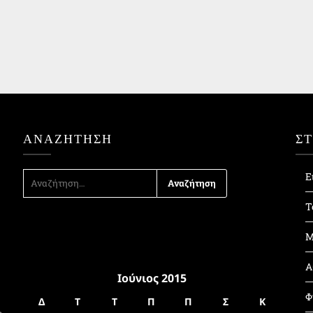
ΑΝΑΖΉΤΗΣΗ
Σ
ΑΝΑΖΉΤΗΣΗ
Ε
ΓΙΑ:
Τ
Μ
Α
Ιούνιος 2015
Φ
Δ
Τ
Τ
Π
Π
Σ
Κ