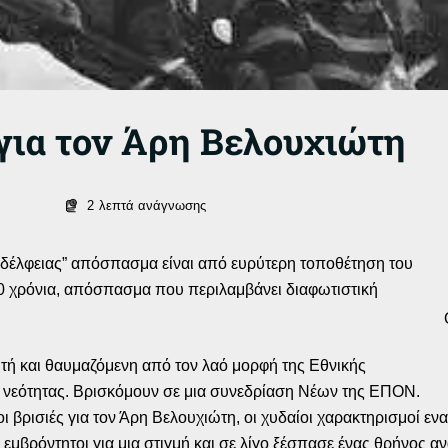
για τον Άρη Βελουχιώτη
2
λεπτά ανάγνωσης
δέλφειας” απόσπασμα είναι από ευρύτερη τοποθέτηση του
 χρόνια, απόσπασμα που περιλαμβάνει διαφωτιστική
τή και θαυμαζόμενη από τον λαό μορφή της Εθνικής
 της νεότητας. Βρισκόμουν σε μια συνεδρίαση Νέων της ΕΠΟΝ.
οι βρισιές για τον Άρη Βελουχιώτη, οι χυδαίοι χαρακτηρισμοί εν
εμβρόντητοι για μια στιγμή και σε λίγο ξέσπασε ένας θρήνος αν