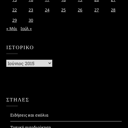
22
23
24
25
26
27
28
29
30
« Μάι
Ιούλ »
ΙΣΤΟΡΙΚΌ
Ιστορικό
ΣΤΗΛΕΣ
Ειδήσεις και σχόλια
Τοπική αυτοδιοίκηση