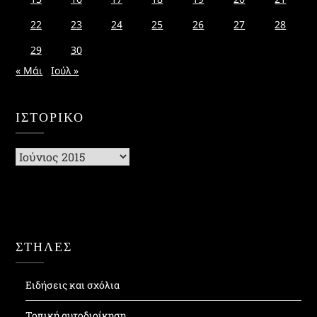
22
23
24
25
26
27
28
29
30
« Μάι
Ιούλ »
ΙΣΤΟΡΙΚΌ
Ιστορικό
ΣΤΗΛΕΣ
Ειδήσεις και σχόλια
Τοπική αυτοδιοίκηση