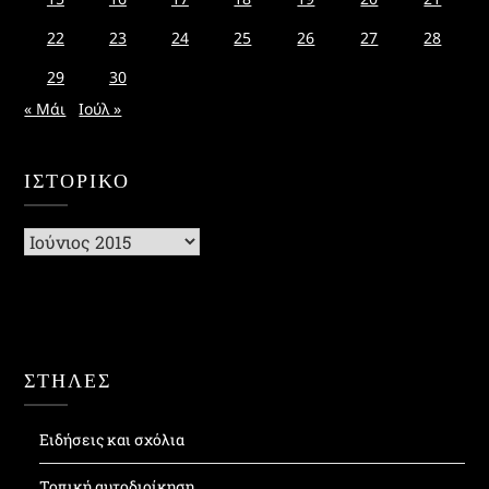
22
23
24
25
26
27
28
29
30
« Μάι
Ιούλ »
ΙΣΤΟΡΙΚΌ
Ιστορικό
ΣΤΗΛΕΣ
Ειδήσεις και σχόλια
Τοπική αυτοδιοίκηση