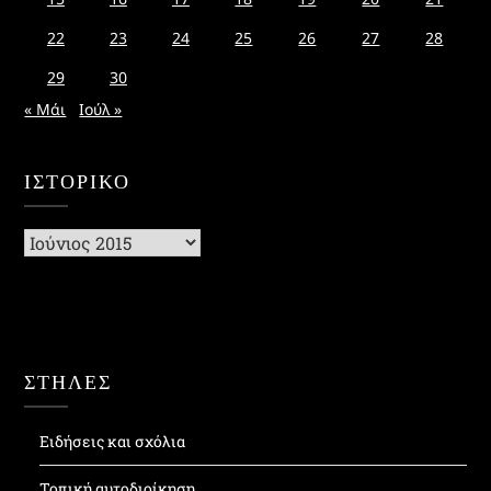
22
23
24
25
26
27
28
29
30
« Μάι
Ιούλ »
ΙΣΤΟΡΙΚΌ
Ιστορικό
ΣΤΗΛΕΣ
Ειδήσεις και σχόλια
Τοπική αυτοδιοίκηση