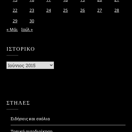
22
23
24
25
26
27
28
29
30
« Μάι
Ιούλ »
ΙΣΤΟΡΙΚΌ
Ιστορικό
ΣΤΗΛΕΣ
Ειδήσεις και σχόλια
Τοπική αυτοδιοίκηση