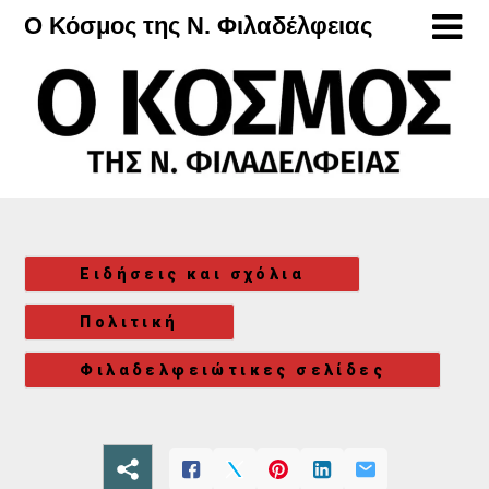
Μετάβαση
Ο Κόσμος της Ν. Φιλαδέλφειας
στο
περιεχόμενο
Ειδήσεις και σχόλια
Πολιτική
Φιλαδελφειώτικες σελίδες