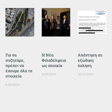
Για να
Η Νέα
Απάντηση σε
συζητάμε,
Φιλαδέλφεια
εξώδικη
πρέπει να
ως αποικία
όχληση
έχουμε όλα τα
4.03.2024
10.11.2023
στοιχεία
8.03.2024