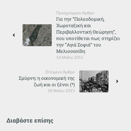
Προηγούμενο Άρθρο
Για την “Πολεοδομική,
Χωροταξική και
Περιβαλλοντική Θεώρηση”,
που υποτίθεται πως στηρίζει
την “Αγιά Σοφιά” του
Μελισσανίδη
16 Μαΐου 2015
Επόμενο Άρθρο
Σμύρνη: η οικονομική της
ζωή και οι ξένοι (*)
18 Μαΐου 2015
Διαβάστε επίσης