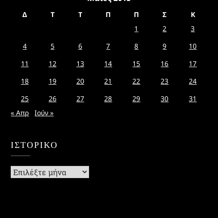
Δ
Τ
Τ
Π
Π
Σ
Κ
1
2
3
4
5
6
7
8
9
10
11
12
13
14
15
16
17
18
19
20
21
22
23
24
25
26
27
28
29
30
31
« Απρ
Ιούν »
ΙΣΤΟΡΙΚΌ
Ιστορικό