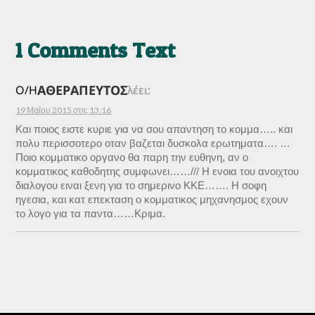
1 Comments Text
ΑΘΕΡΑΠΕΥΤΟΣ
Ο/Η
λέει:
19 Μαΐου 2015 στις 13:16
Και ποιος ειστε κυριε για να σου απαντηση το κομμα….. και
πολυ περισσοτερο οταν βαζεται δυσκολα ερωτηματα…. …
Ποιο κομματικο οργανο θα παρη την ευθηνη, αν ο
κομματικος καθοδητης συμφωνει……/// Η ενοια του ανοιχτου
διαλογου ειναι ξενη για το σημερινο ΚΚΕ……. Η σοφη
ηγεσια, και κατ επεκταση ο κομματικος μηχανησμος εχουν
το λογο για τα παντα……Κριμα.