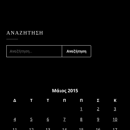
ΑΝΑΖΉΤΗΣΗ
ΑΝΑΖΉΤΗΣΗ
ΓΙΑ:
Μάιος 2015
Δ
Τ
Τ
Π
Π
Σ
Κ
1
2
3
4
5
6
7
8
9
10
11
12
13
14
15
16
17