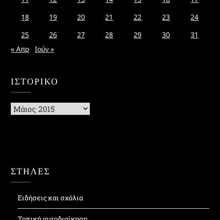
18
19
20
21
22
23
24
25
26
27
28
29
30
31
« Απρ
Ιούν »
ΙΣΤΟΡΙΚΌ
Ιστορικό
ΣΤΗΛΕΣ
Ειδήσεις και σχόλια
Τοπική αυτοδιοίκηση