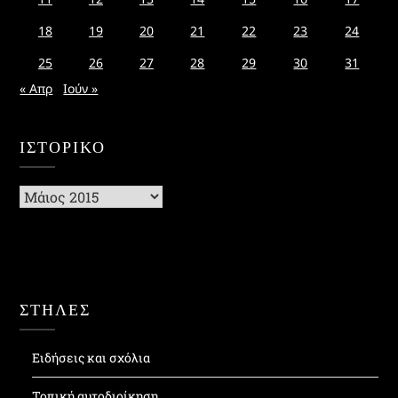
18
19
20
21
22
23
24
25
26
27
28
29
30
31
« Απρ
Ιούν »
ΙΣΤΟΡΙΚΌ
Ιστορικό
ΣΤΗΛΕΣ
Ειδήσεις και σχόλια
Τοπική αυτοδιοίκηση