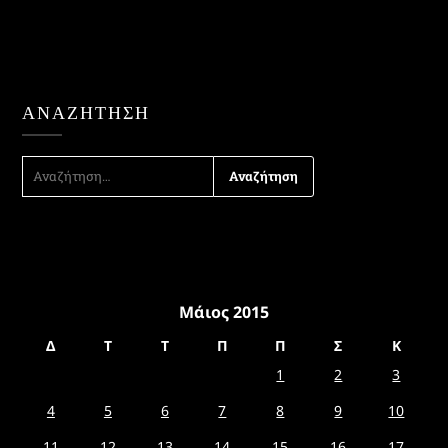
ΑΝΑΖΉΤΗΣΗ
ΑΝΑΖΉΤΗΣΗ
ΓΙΑ:
Μάιος 2015
Δ
Τ
Τ
Π
Π
Σ
Κ
1
2
3
4
5
6
7
8
9
10
11
12
13
14
15
16
17