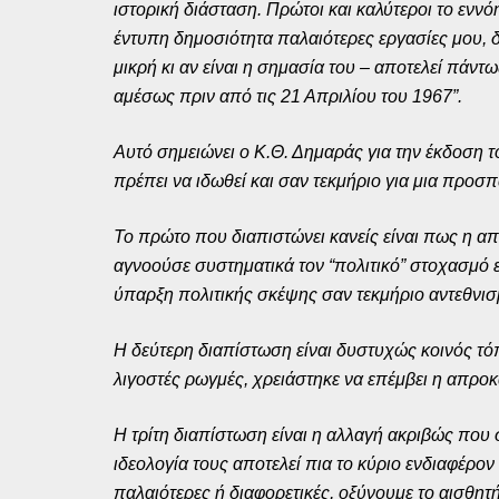
ιστορική διάσταση. Πρώτοι και καλύτεροι το εννόη
έντυπη δημοσιότητα παλαιότερες εργασίες μου, δ
μικρή κι αν είναι η σημασία του – αποτελεί πάντ
αμέσως πριν από τις 21 Απριλίου του 1967”.
Αυτό σημειώνει ο Κ.Θ. Δημαράς για την έκδοση τ
πρέπει να ιδωθεί και σαν τεκμήριο για μια προσ
Το πρώτο που διαπιστώνει κανείς είναι πως η α
αγνοούσε συστηματικά τον “πολιτικό” στοχασμό ε
ύπαρξη πολιτικής σκέψης σαν τεκμήριο αντεθνισμ
Η δεύτερη διαπίστωση είναι δυστυχώς κοινός τόπο
λιγοστές ρωγμές, χρειάστηκε να επέμβει η απροκά
Η τρίτη διαπίστωση είναι η αλλαγή ακριβώς που σ
ιδεολογία τους αποτελεί πια το κύριο ενδιαφέρον
παλαιότερες ή διαφορετικές, οξύνουμε το αισθητ