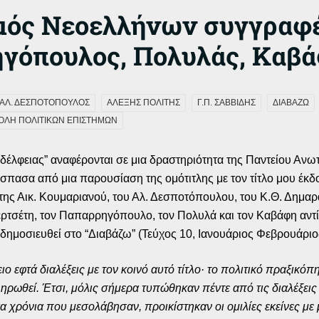
σμός Νεοελλήνων συγγραφ
ηγόπουλος, Πολυλάς, Καβά
ΑΛ. ΔΕΣΠΟΤΟΠΟΥΛΟΣ
ΑΛΕΞΗΣ ΠΟΛΙΤΗΣ
Γ.Π. ΣΑΒΒΙΔΗΣ
ΔΙΑΒΑΖΩ
ΟΛΗ ΠΟΛΙΤΙΚΩΝ ΕΠΙΣΤΗΜΩΝ
έλφειας” αναφέρονται σε μια δραστηριότητα της Παντείου Ανω
σπασα από μια παρουσίαση της ομότιτλης με τον τίτλο μου έκδ
ς της Αικ. Κουμαριανού, του Αλ. Δεσποτόπουλου, του Κ.Θ. Δημαρά
Τερτσέτη, τον Παπαρρηγόπουλο, τον Πολυλά και τον Καβάφη αντί
 δημοσιευθεί στο “Διαβάζω” (Τεύχος 10, Ιανουάριος Φεβρουάριο
 εφτά διαλέξεις με τον κοινό αυτό τίτλο· το πολιτικό πραξικόπ
ρωθεί. Έτσι, μόλις σήμερα τυπώθηκαν πέντε από τις διαλέξεις 
α χρόνια που μεσολάβησαν, προικίστηκαν οι ομιλίες εκείνες με 