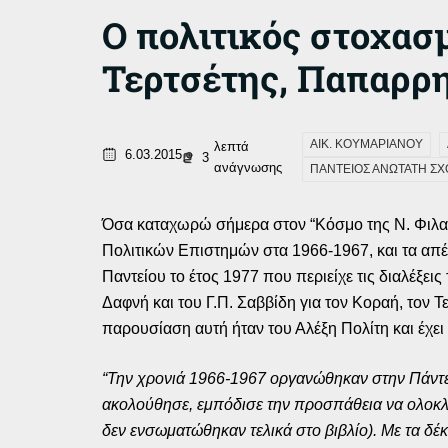
Ο πολιτικός στοχα
Τερτσέτης, Παπαρρ
ΑΙΚ. ΚΟΥΜΑΡΙΑΝΟΥ
λεπτά
6.03.2015
3
ανάγνωσης
ΠΑΝΤΕΙΟΣ ΑΝΩΤΑΤΗ ΣΧ
Όσα καταχωρώ σήμερα στον “Κόσμο της Ν. Φιλαδ
Πολιτικών Επιστημών στα 1966-1967, και τα απέ
Παντείου το έτος 1977 που περιείχε τις διαλέξει
Δαφνή και του Γ.Π. Σαββίδη για τον Κοραή, τον 
παρουσίαση αυτή ήταν του Αλέξη Πολίτη και έχει
“Την χρονιά 1966-1967 οργανώθηκαν στην Πάντειο
ακολούθησε, εμπόδισε την προσπάθεια να ολοκλη
δεν ενσωματώθηκαν τελικά στο βιβλίο). Με τα δέκ