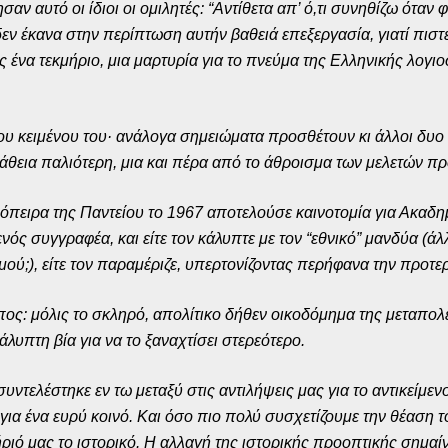
σαν αυτό οι ίδιοι οι ομιλητές: “Αντίθετα απ’ ό,τι συνηθίζω όταν
εν έκανα στην περίπτωση αυτήν βαθειά επεξεργασία, γιατί πιστ
ως ένα τεκμήριο, μια μαρτυρία για το πνεύμα της Ελληνικής λογι
ου κειμένου του· ανάλογα σημειώματα προσθέτουν κι άλλοι δυο
πάθεια παλιότερη, μια και πέρα από το άθροισμα των μελετών π
πόπειρα της Παντείου το 1967 αποτελούσε καινοτομία για Ακαδ
νός συγγραφέα, και είτε τον κάλυπτε με τον “εθνικό” μανδύα (ά
ού;), είτε τον παραμέριζε, υπερτονίζοντας περήφανα την προτερ
ς: μόλις το σκληρό, απολίτικο δήθεν οικοδόμημα της μεταπολεμι
λυπτη βία για να το ξαναχτίσει στερεότερο.
υντελέστηκε εν τω μεταξύ στις αντιλήψεις μας για το αντικείμε
 για ένα ευρύ κοινό. Και όσο πιο πολύ συσχετίζουμε την θέαση τ
ήριό μας το ιστορικό. Η αλλαγή της ιστορικής προοπτικής σημαί