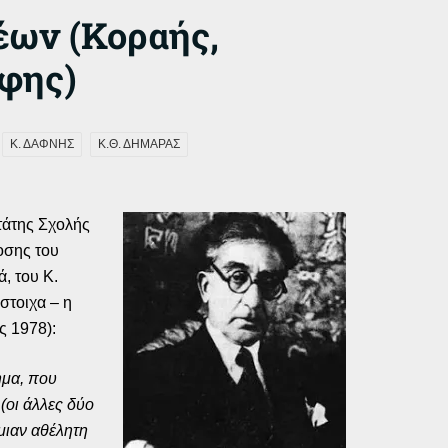
έων (Κοραής,
φης)
Κ. ΔΑΦΝΗΣ
Κ.Θ. ΔΗΜΑΡΑΣ
τάτης Σχολής
οσης του
, του Κ.
στοιχα – η
ς 1978):
ημα, που
(οι άλλες δύο
μιαν αθέλητη