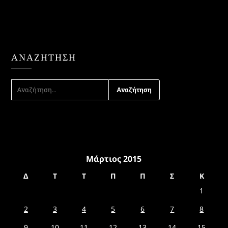
ΑΝΑΖΉΤΗΣΗ
ΑΝΑΖΉΤΗΣΗ
ΓΙΑ:
Μάρτιος 2015
Δ
Τ
Τ
Π
Π
Σ
Κ
1
2
3
4
5
6
7
8
9
10
11
12
13
14
15