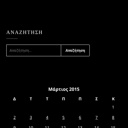
ΑΝΑΖΉΤΗΣΗ
ΑΝΑΖΉΤΗΣΗ
ΓΙΑ:
Μάρτιος 2015
Δ
Τ
Τ
Π
Π
Σ
Κ
1
2
3
4
5
6
7
8
9
10
11
12
13
14
15