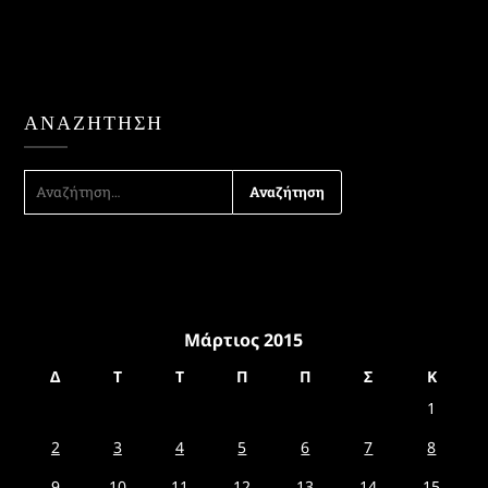
ΑΝΑΖΉΤΗΣΗ
ΑΝΑΖΉΤΗΣΗ
ΓΙΑ:
Μάρτιος 2015
Δ
Τ
Τ
Π
Π
Σ
Κ
1
2
3
4
5
6
7
8
9
10
11
12
13
14
15