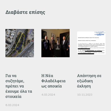
Διαβάστε επίσης
Για να
Η Νέα
Απάντηση σε
συζητάμε,
Φιλαδέλφεια
εξώδικη
πρέπει να
ως αποικία
όχληση
έχουμε όλα τα
4.03.2024
10.11.2023
στοιχεία
8.03.2024