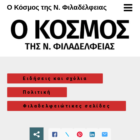
Μετάβαση
Ο Κόσμος της Ν. Φιλαδέλφειας
στο
περιεχόμενο
Ειδήσεις και σχόλια
Πολιτική
Φιλαδελφειώτικες σελίδες