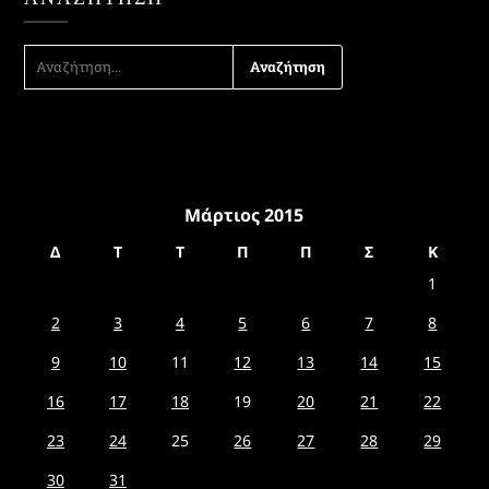
ΑΝΑΖΉΤΗΣΗ
ΓΙΑ:
Μάρτιος 2015
Δ
Τ
Τ
Π
Π
Σ
Κ
1
2
3
4
5
6
7
8
9
10
11
12
13
14
15
16
17
18
19
20
21
22
23
24
25
26
27
28
29
30
31