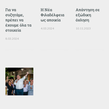
Για να
Η Νέα
Απάντηση σε
συζητάμε,
Φιλαδέλφεια
εξώδικη
πρέπει να
ως αποικία
όχληση
έχουμε όλα τα
4.03.2024
10.11.2023
στοιχεία
8.03.2024