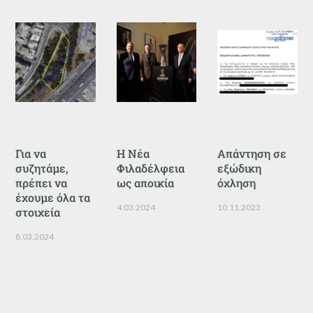
Για να
Η Νέα
Απάντηση σε
συζητάμε,
Φιλαδέλφεια
εξώδικη
πρέπει να
ως αποικία
όχληση
έχουμε όλα τα
4.03.2024
10.11.2023
στοιχεία
8.03.2024